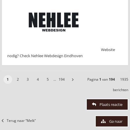
Website
nodig? Check Nehlee Webdesign Eindhoven
1
2
3
4
5
…
194
Pagina
1
van
194
1935
berichten
Plaats reactie
Terug naar “Melk”
Ga naar