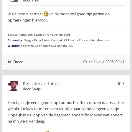
door
arno
Ik zie hem niet meer
En hij moet wel goed zijn gezien de
opmerkingen hiervoor.
Barista Kampioen Baarn en Omstreken 2008
Currently:
Gaggia Baby Twin - Compak K3 Touch - Concept-Art Massiccio
Wishlist:
Espresso Gear Xpressivo Barista RVS
Citeer
zo 24 aug 2008, 09:41
Re: Latte art fotos
8
door
Aadje
Heb t plaatje eerst gepost op toomuchcoffee.com, en daarnaartoe
gelinkt. Helaas is tmc er even uit blijjkbaar. Vandaar geen plaatje.
Hopelijk in de loop van de dag weer, anders fix ik even wat anders
na mn werk vandaag.