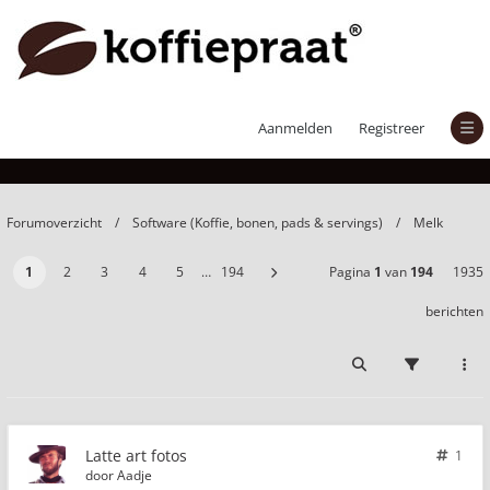
Latte art fotos
Aanmelden
Registreer
Forumoverzicht
Software (Koffie, bonen, pads & servings)
Melk
1
2
3
4
5
…
194
Pagina
1
van
194
1935
berichten
Latte art fotos
1
door
Aadje