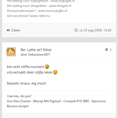
Het weblog voor koffiegekken - www.koffiegek.nl
Het weblog voor theegekken - www.theegek.nl
Horecaondernemer? - www.horecakoffie.nl
Gek van fietsen? www.rideit.nu
Citeer
za 23 aug 2008, 13:26
Re: Latte art fotos
3
door
Sebastiaan007
Een echt stiffie moment
vrij vertaald, klein stijfje zeker
Maareh, bravo, erg mooi!
I barista, do you?
Izzo Alex Duetto - Macap M4 Digitaal - Compak K10 WBC -Xpressivo
Barista tamper