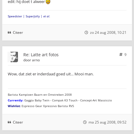
edit: hij doet t alweer
Speedster | SuperJolly |
et al.
Citeer
zo 24 aug 2008, 10:21
Re: Latte art fotos
9
door
arno
Wow, dat ziet er inderdaad goed uit... Mooi man.
Barista Kampioen Baarn en Omstreken 2008
Currently:
Gaggia Baby Twin - Compak K3 Touch - Concept-Art Massiccio
Wishlist:
Espresso Gear Xpressivo Barista RVS
Citeer
ma 25 aug 2008, 09:52