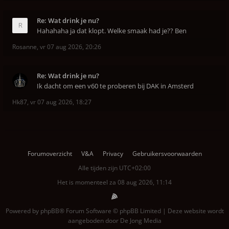
Re: Wat drink je nu?
Hahahaha ja dat klopt. Welke smaak had je?? Ben
Rosanne
,
vr 07 aug 2026, 20:26
Re: Wat drink je nu?
Ik dacht om een v60 te proberen bij DAK in Amsterd
Hk87
,
vr 07 aug 2026, 18:27
Forumoverzicht
V&A
Privacy
Gebruikersvoorwaarden
Alle tijden zijn
UTC+02:00
Het is momenteel za 08 aug 2026, 11:14
Powered by
phpBB
® Forum Software © phpBB Limited | Deze website wordt
aangeboden door
De Jong Media