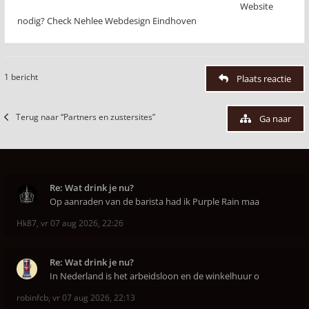
Website
nodig? Check Nehlee Webdesign Eindhoven
1 bericht
Plaats reactie
Terug naar “Partners en zustersites”
Ga naar
Re: Wat drink je nu?
Op aanraden van de barista had ik Purple Rain maa
Hk87
,
vr 07 aug 2026, 22:26
Re: Wat drink je nu?
In Nederland is het arbeidsloon en de winkelhuur o
robinfcb
,
vr 07 aug 2026, 22:13