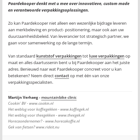
Paardekooper denkt met u mee over innovatieve, custom made
en verantwoorde verpakkingsoplossingen.
Zo kan Paardekooper niet alleen een wezenlijke bijdrage leveren
aan merkbeleving en product- positionering, maar ook aan uw
duurzaamheidsbeleid. Van leverancier tot strategisch partner, we
gaan voor samenwerking op de lange termijn.
Van standaard
kunststof verpakkingen
tot
luxe verpakkingen
op
maat en alles daartussenin bent u bij Paardekooper aan het juiste
adres. Benieuwd naar wat Paardekooper concreet voor u kan
betekenen? Neem direct
contact
op met één van onze
verpakkingsspecialisten.
Martijn Verhaeg -
mountainbike clinic
Cookin' BV - www.cookin.nl
Het weblog voor koffiegekken - www.koffiegek.nl
Het weblog voor theegekken - www.theegek.nl
Horecaondernemer? - www.horecakoffie.nl
Gek van fietsen? www.rideit.nu