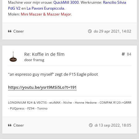
Machine voor mijn vrouw:
QuickMill 3000
. Werkruimte:
Rancilio Silvia
PdG V2
en
La Pavoni Europiccola
.
Molen:
Mini Mazzer & Mazzer Major.
Citeer
do 29 apr 2021, 14:02
Re: Koffie in de film
84
door
fransg
"an espresso guy myself" zegt de F15 Eagle piloot
https://youtu.be/ysrt9MSi5Lo?t=191
LONDINIUM R24 & VECTIS - etzMAX - Niche - Honne Hedone - COMPAK R120->GRRR
- PUQpress - FZ94 - Tonino
Citeer
di 13 sep 2022, 18:05