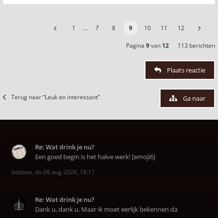
1
…
7
8
9
10
11
12
Pagina
9
van
12
113 berichten
Plaats reactie
Terug naar “Leuk en interessant”
Ga naar
Re: Wat drink je nu?
Een goed begin is het halve werk! [emoji6]
bobbee
,
do 06 aug 2026, 18:11
Re: Wat drink je nu?
Dank u, dank u. Maar ik moet eerlijk bekennen da