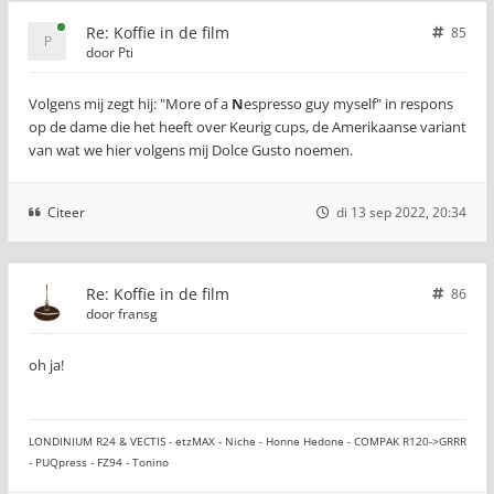
Re: Koffie in de film
85
door
Pti
Volgens mij zegt hij: "More of a
N
espresso guy myself" in respons
op de dame die het heeft over Keurig cups, de Amerikaanse variant
van wat we hier volgens mij Dolce Gusto noemen.
Citeer
di 13 sep 2022, 20:34
Re: Koffie in de film
86
door
fransg
oh ja!
LONDINIUM R24 & VECTIS - etzMAX - Niche - Honne Hedone - COMPAK R120->GRRR
- PUQpress - FZ94 - Tonino