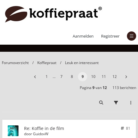
Koffie in de film
Aanmelden
Registreer
Forumoverzicht
Koffiepraat
Leuk en interessant
1
…
7
8
9
10
11
12
Pagina
9
van
12
113 berichten
Re: Koffie in de film
81
door
GuidovW