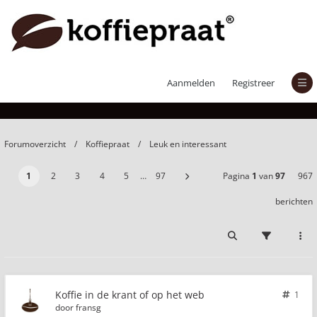
Koffie in de krant of op het web
Aanmelden
Registreer
Forumoverzicht
Koffiepraat
Leuk en interessant
1
2
3
4
5
…
97
Pagina
1
van
97
967
berichten
Koffie in de krant of op het web
1
door
fransg