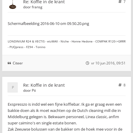
Re: Koffie in de krant
7
door
fransg
Schermafbeelding 2016-06-10 om 09.50.20.png
LONDINIUM R24 & VECTIS - etzMAX - Niche - Honne Hedone - COMPAK R120->GRRR
- PUQpress - FZ94 - Tonino
Citeer
vr 10 jun 2016, 09:51
Re: Koffie in de krant
8
door
Pti
Exspresszo is indd wel een fijne koffiebar. Ik ga er graag even een
bakkie doen als ik moet wachten op de Dutch cleaning mill die in
Middelburg gelegen is. Bekwaam personeel, Linea classic, anfim
super caimino's en single estate bonen.
Zak Zeeuwse bolussen van de bakker om de hoek mee voor in de