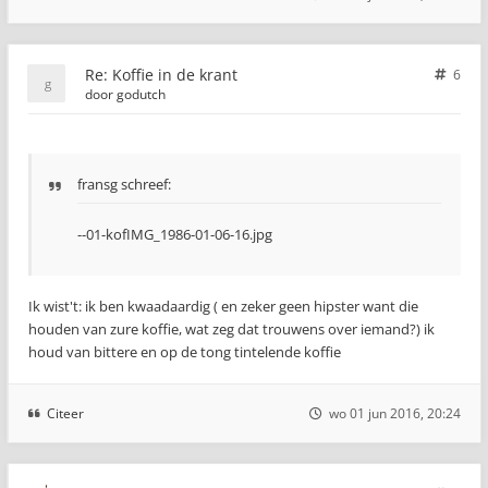
Re: Koffie in de krant
6
door
godutch
fransg schreef:
--01-kofIMG_1986-01-06-16.jpg
Ik wist't: ik ben kwaadaardig ( en zeker geen hipster want die
houden van zure koffie, wat zeg dat trouwens over iemand?) ik
houd van bittere en op de tong tintelende koffie
Citeer
wo 01 jun 2016, 20:24