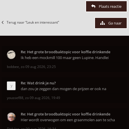
Plaats reactie
Terug naar “Leuk en interessant”
Ga naar
Re: Het grote broodbaktopic voor koffie drinkende
Ik heb een mockmill 100 maar geen Lupine. Handlei
bobbee
,
zo 09 aug 2026, 23:25
Re: Wat drink je nu?
dan zou je zeggen dan mogen de prijzen er ook na
youssef88
,
zo 09 aug 2026, 19:49
Re: Het grote broodbaktopic voor koffie drinkende
Hier wordt overwogen om een graanmolen aan te scha
Dirk Jan
,
zo 09 aug 2026, 16:34