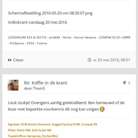
Schermafbeelding 2016-05-20 om 08.50.07.png
Volkskrant vandaag 20 mei 2016
LONDINIUM R24 & VECTIS - etzMAX - Niche - Honne Hedone - COMPAK R120->GRRR
- PUQpress - FZ94 - Tonino
Citeer
vr 20 mei 2016, 08:51
Re: Koffie in de krant
2
door
ThomS
Leuk stukje! Overigens aardig gedetailleerd. Ben benieuwd of de
lezer met beperkte voorkennis dit nog kan volgen
Espresso: ECM Giotto Premium, Gaggia Factory G106, Compak K6
Filter: Hario V60, Solis Scala 166
Travel/office: Aeropress, Porlex Mini