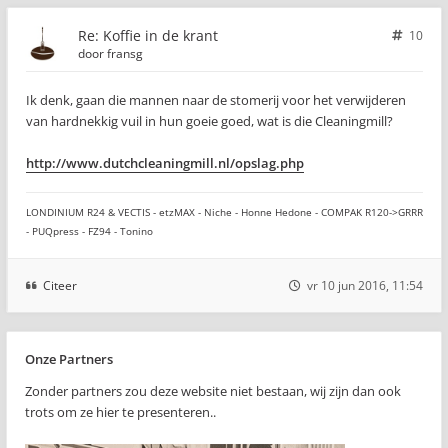
Re: Koffie in de krant
10
door
fransg
Ik denk, gaan die mannen naar de stomerij voor het verwijderen
van hardnekkig vuil in hun goeie goed, wat is die Cleaningmill?
http://www.dutchcleaningmill.nl/opslag.php
LONDINIUM R24 & VECTIS - etzMAX - Niche - Honne Hedone - COMPAK R120->GRRR
- PUQpress - FZ94 - Tonino
Citeer
vr 10 jun 2016, 11:54
Onze Partners
Zonder partners zou deze website niet bestaan, wij zijn dan ook
trots om ze hier te presenteren..