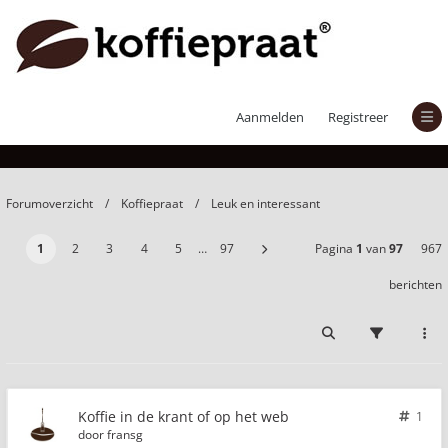
Koffie in de krant of op het web
Aanmelden
Registreer
Forumoverzicht
Koffiepraat
Leuk en interessant
1
2
3
4
5
…
97
Pagina
1
van
97
967
berichten
Koffie in de krant of op het web
1
door
fransg