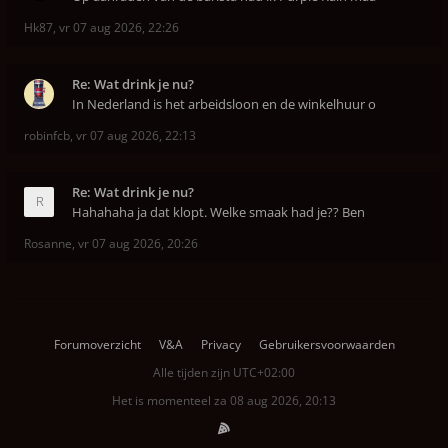
Hk87
,
vr 07 aug 2026, 22:26
Re: Wat drink je nu?
In Nederland is het arbeidsloon en de winkelhuur o
robinfcb
,
vr 07 aug 2026, 22:13
Re: Wat drink je nu?
Hahahaha ja dat klopt. Welke smaak had je?? Ben
Rosanne
,
vr 07 aug 2026, 20:26
Forumoverzicht
V&A
Privacy
Gebruikersvoorwaarden
Alle tijden zijn
UTC+02:00
Het is momenteel za 08 aug 2026, 20:13