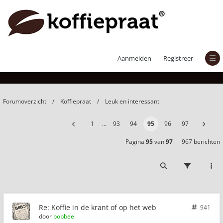
Koffie in de krant of op het web
Aanmelden
Registreer
Forumoverzicht
Koffiepraat
Leuk en interessant
1
…
93
94
95
96
97
Pagina
95
van
97
967 berichten
Re: Koffie in de krant of op het web
941
door
bobbee