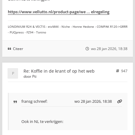
https://www.vellutto.nl/product-page/we ... elregeling
LONDINIUM R24 & VECTIS - etzMAX - Niche - Honne Hedone - COMPAK R120->GRRR
- PUQpress - FZ94 - Tonino
Citeer
wo 28 jan 2026, 18:38
Re: Koffie in de krant of op het web
947
door
Pti
fransg
schreef:
wo 28 jan 2026, 18:38
Ook in NL te verkrijgen: