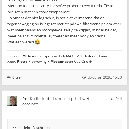
Met hun focus op clarity is alsof ze proberen een filterkoffie te
brouwen met een espressoapparaat.
En omdat dat niet logisch is, is het niet verrassend dat de
tegenbeweging nu is ingezet met stepdown filtermandjes om weer
wat meer balans en mondgevoel terug te krijgen, minder helder,
meer balans, minder zuur, zoeter en meer body en crema.
Wat een wereld
Espresso:
Meticulous
Espresso ×
etzMAX
LM ×
Hedone
Honne
Filter:
Pietro
Probrewing ×
Moccamaster
Cup-One ☕
Citeer
do 08 jan 2026, 15:20
Re: Koffie in de krant of op het web
944
door
Joste
gilleko B. schreef: