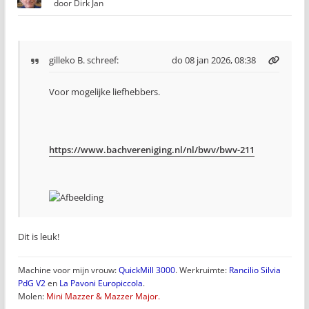
door
Dirk Jan
gilleko B.
schreef:
do 08 jan 2026, 08:38
Voor mogelijke liefhebbers.
https://www.bachvereniging.nl/nl/bwv/bwv-211
Dit is leuk!
Machine voor mijn vrouw:
QuickMill 3000
. Werkruimte:
Rancilio Silvia
PdG V2
en
La Pavoni Europiccola
.
Molen:
Mini Mazzer & Mazzer Major.