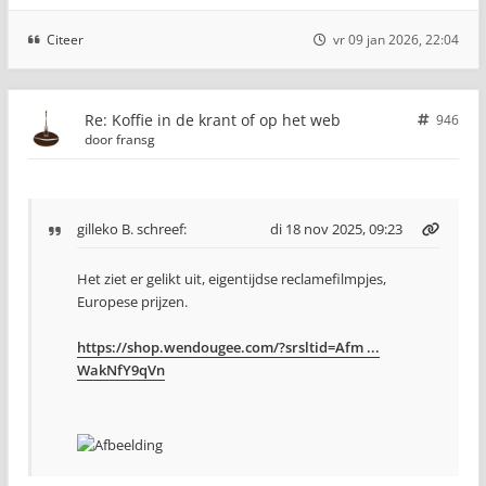
Citeer
vr 09 jan 2026, 22:04
Re: Koffie in de krant of op het web
946
door
fransg
gilleko B.
schreef:
di 18 nov 2025, 09:23
Het ziet er gelikt uit, eigentijdse reclamefilmpjes,
Europese prijzen.
https://shop.wendougee.com/?srsltid=Afm ...
WakNfY9qVn