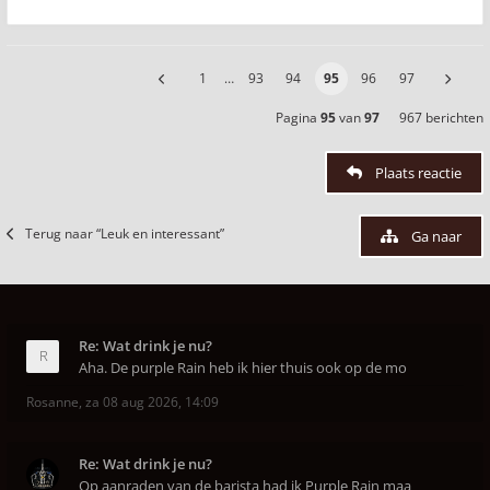
1
…
93
94
95
96
97
Pagina
95
van
97
967 berichten
Plaats reactie
Terug naar “Leuk en interessant”
Ga naar
Re: Wat drink je nu?
Aha. De purple Rain heb ik hier thuis ook op de mo
Rosanne
,
za 08 aug 2026, 14:09
Re: Wat drink je nu?
Op aanraden van de barista had ik Purple Rain maa