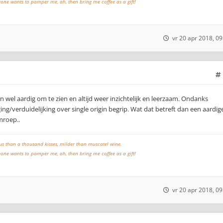
meone wants to pamper me, ah, then bring me coffee as a gift!
vr 20 apr 2018, 09
n wel aardig om te zien en altijd weer inzichtelijk en leerzaam. Ondanks
g/verduidelijking over single origin begrip. Wat dat betreft dan een aardig
mroep..
ous than a thousand kisses, milder than muscatel wine.
meone wants to pamper me, ah, then bring me coffee as a gift!
vr 20 apr 2018, 09