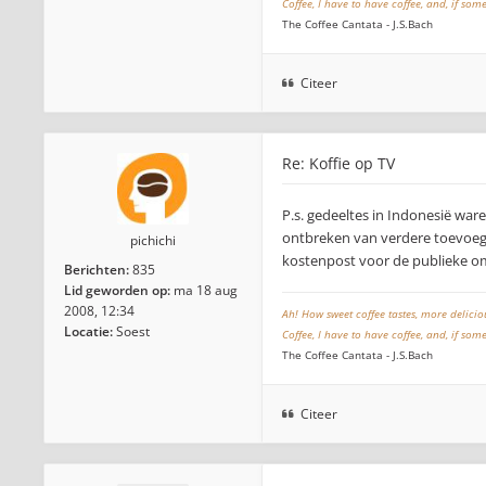
Coffee, I have to have coffee, and, if so
The Coffee Cantata - J.S.Bach
Citeer
Re: Koffie op TV
P.s. gedeeltes in Indonesië ware
ontbreken van verdere toevoegin
pichichi
kostenpost voor de publieke o
Berichten:
835
Lid geworden op:
ma 18 aug
2008, 12:34
Ah! How sweet coffee tastes, more delici
Locatie:
Soest
Coffee, I have to have coffee, and, if so
The Coffee Cantata - J.S.Bach
Citeer