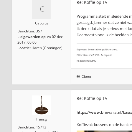
Re: Koffie op TV
Programma stelt misleidende mar
geslaagd. Jammer dat ze niet wa
Capulus
Ik denk dat als je serieus met ko
Berichten:
357
Daarnaast vond ik de beelden l
Lid geworden op:
za 02 dec
2017, 00:00
Locatie:
Haren (Groningen)
Espresso; Bezzera Strega; Niche zero.
Filter: Kinu m47; V60, Aeropress ...
Roaster: Huky500
Citeer
Re: Koffie op TV
https://www.bnnvara.nl/kassa/
fransg
Koffiezak-kussens op de bank e
Berichten:
15713