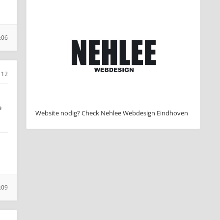
:06
12
e
Website nodig? Check Nehlee Webdesign Eindhoven
:09