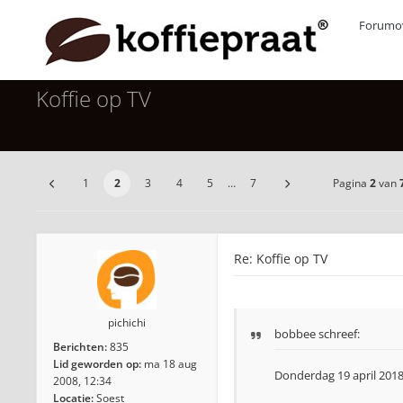
Forumov
Koffie op TV
1
2
3
4
5
…
7
Pagina
2
van
Re: Koffie op TV
pichichi
bobbee
schreef:
Berichten:
835
Lid geworden op:
ma 18 aug
Donderdag 19 april 2018
2008, 12:34
Locatie:
Soest