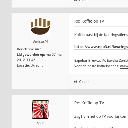
Re: Koffie op TV
Koffieroast bij de Keuringsdien
Barista74
https://www.npo3.nl/keuringsd
Berichten:
447
Lid geworden op:
ma 07 mei
2012, 11:45
Expobar Brewtus IV, Eureka Zenith
Locatie:
Utrecht
Voor de beste koffielocaties:
www.
Citeer
Re: Koffie op TV
Zag hem net op TV voorbij kome
Ypuh