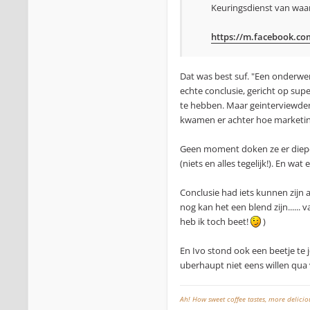
Keuringsdienst van waard
https://m.facebook.com
Dat was best suf. "Een onderwer
echte conclusie, gericht op su
te hebben. Maar geinterviewd
kwamen er achter hoe marketin
Geen moment doken ze er dieper 
(niets en alles tegelijk!). En wat 
Conclusie had iets kunnen zijn a
nog kan het een blend zijn...... 
heb ik toch beet!
)
En Ivo stond ook een beetje te j
uberhaupt niet eens willen qua 
Ah! How sweet coffee tastes, more delici