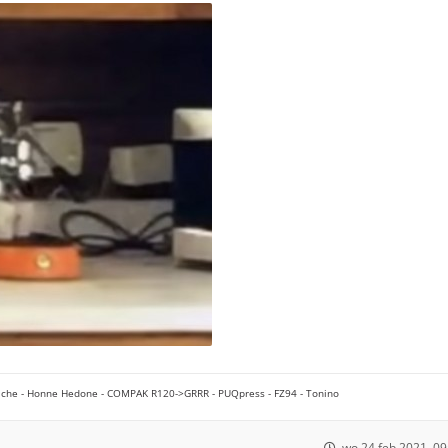
che - Honne Hedone - COMPAK R120->GRRR - PUQpress - FZ94 - Tonino
wo 24 feb 2021, 09