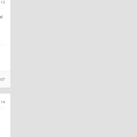
13
el
:07
14