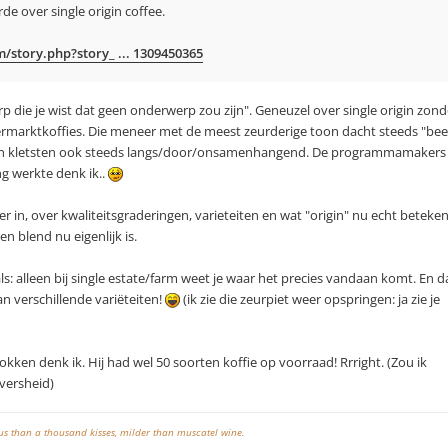
e over single origin coffee.
/story.php?story_ ... 1309450365
p die je wist dat geen onderwerp zou zijn". Geneuzel over single origin zond
permarktkoffies. Die meneer met de meest zeurderige toon dacht steeds "bee
en kletsten ook steeds langs/door/onsamenhangend. De programmamakers
g werkte denk ik..
in, over kwaliteitsgraderingen, varieteiten en wat "origin" nu echt beteken
een blend nu eigenlijk is.
ls: alleen bij single estate/farm weet je waar het precies vandaan komt. En 
van verschillende variëteiten!
(ik zie die zeurpiet weer opspringen: ja zie je
okken denk ik. Hij had wel 50 soorten koffie op voorraad! Rrright. (Zou ik
versheid)
ous than a thousand kisses, milder than muscatel wine.