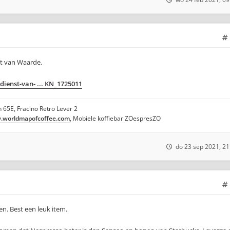
st van Waarde.
ienst-van- ... KN_1725011
 65E, Fracino Retro Lever 2
worldmapofcoffee.com
, Mobiele koffiebar ZOespresZO
do 23 sep 2021, 21
n. Best een leuk item.