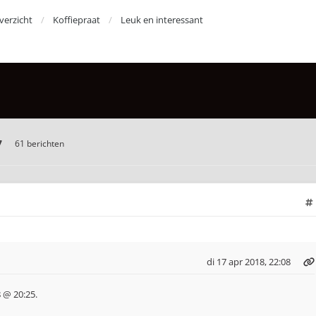
erzicht
Koffiepraat
Leuk en interessant
7
61 berichten
di 17 apr 2018, 22:08
 @ 20:25.