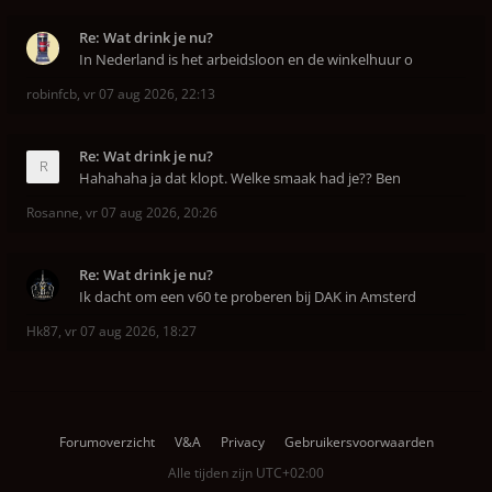
Re: Wat drink je nu?
In Nederland is het arbeidsloon en de winkelhuur o
robinfcb
,
vr 07 aug 2026, 22:13
Re: Wat drink je nu?
Hahahaha ja dat klopt. Welke smaak had je?? Ben
Rosanne
,
vr 07 aug 2026, 20:26
Re: Wat drink je nu?
Ik dacht om een v60 te proberen bij DAK in Amsterd
Hk87
,
vr 07 aug 2026, 18:27
Forumoverzicht
V&A
Privacy
Gebruikersvoorwaarden
Alle tijden zijn
UTC+02:00