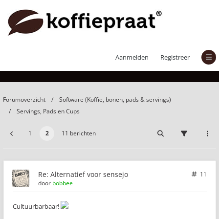
Alternatief voor sensejo
Aanmelden
Registreer
Forumoverzicht
Software (Koffie, bonen, pads & servings)
Servings, Pads en Cups
1
2
11 berichten
Re: Alternatief voor sensejo
11
door
bobbee
Cultuurbarbaar!