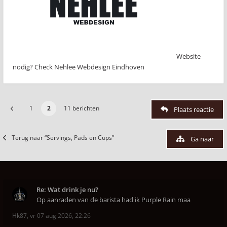
Website
nodig? Check Nehlee Webdesign Eindhoven
1
2
11 berichten
Plaats reactie
Terug naar “Servings, Pads en Cups”
Ga naar
Re: Wat drink je nu?
Op aanraden van de barista had ik Purple Rain maa
Hk87
,
vr 07 aug 2026, 22:26