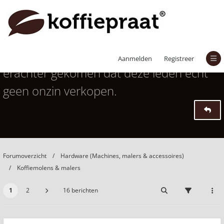
Advies nodig over malers? Ik ben
Aanmelden
Registreer
erachter gekomen dat deze leden echt
geen onzin verkopen.
Forumoverzicht
Hardware (Machines, malers & accessoires)
Koffiemolens & malers
1
2
16 berichten