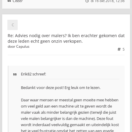
Citeer
di 16 okt 2018, 12:36
Re: Advies nodig over malers? Ik ben erachter gekomen dat
deze leden echt geen onzin verkopen.
door
Capulus
5
Erik82 schreef:
Bedankt voor deze post! Erg leuk om te lezen.
Daar waar mensen er meestal geen moeite mee hebben
om veel geld aan een machine uit te geven wordt de
maler vaak als minder belangrijk gezien (terwijl die juist
vele malen belangrijker is dan de machine). Deze fout
wordt inderdaad veelvuldig gemaakt en uiteindelijk kost
het je veel frustratie omdat het zetten van een goede