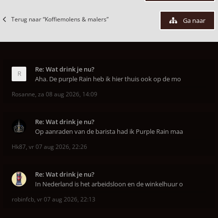
Terug naar “Koffiemolens & malers”
Ga naar
Re: Wat drink je nu?
Aha. De purple Rain heb ik hier thuis ook op de mo
Rosanne
,
za 08 aug 2026, 14:09
Re: Wat drink je nu?
Op aanraden van de barista had ik Purple Rain maa
Hk87
,
vr 07 aug 2026, 22:26
Re: Wat drink je nu?
In Nederland is het arbeidsloon en de winkelhuur o
robinfcb
,
vr 07 aug 2026, 22:13