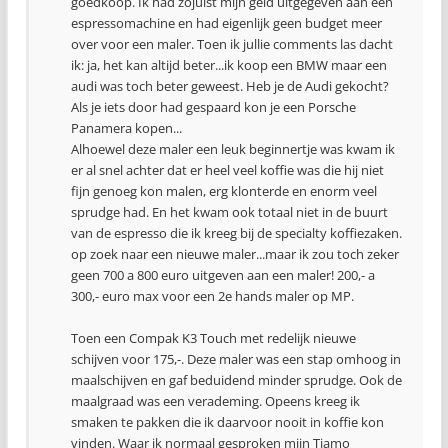
goedkoop. Ik had zojuist mijn geld uitgegeven aan een
espressomachine en had eigenlijk geen budget meer
over voor een maler. Toen ik jullie comments las dacht
ik: ja, het kan altijd beter...ik koop een BMW maar een
audi was toch beter geweest. Heb je de Audi gekocht?
Als je iets door had gespaard kon je een Porsche
Panamera kopen...
Alhoewel deze maler een leuk beginnertje was kwam ik
er al snel achter dat er heel veel koffie was die hij niet
fijn genoeg kon malen, erg klonterde en enorm veel
sprudge had. En het kwam ook totaal niet in de buurt
van de espresso die ik kreeg bij de specialty koffiezaken.
op zoek naar een nieuwe maler...maar ik zou toch zeker
geen 700 a 800 euro uitgeven aan een maler! 200,- a
300,- euro max voor een 2e hands maler op MP.
Toen een Compak K3 Touch met redelijk nieuwe
schijven voor 175,-. Deze maler was een stap omhoog in
maalschijven en gaf beduidend minder sprudge. Ook de
maalgraad was een verademing. Opeens kreeg ik
smaken te pakken die ik daarvoor nooit in koffie kon
vinden. Waar ik normaal gesproken mijn Tiamo