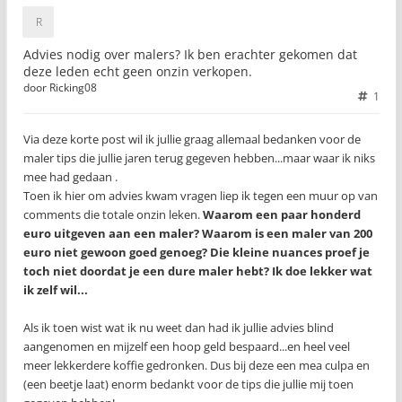
Advies nodig over malers? Ik ben erachter gekomen dat
deze leden echt geen onzin verkopen.
door
Ricking08
1
Via deze korte post wil ik jullie graag allemaal bedanken voor de
maler tips die jullie jaren terug gegeven hebben...maar waar ik niks
mee had gedaan .
Toen ik hier om advies kwam vragen liep ik tegen een muur op van
comments die totale onzin leken.
Waarom een paar honderd
euro uitgeven aan een maler? Waarom is een maler van 200
euro niet gewoon goed genoeg? Die kleine nuances proef je
toch niet doordat je een dure maler hebt? Ik doe lekker wat
ik zelf wil...
Als ik toen wist wat ik nu weet dan had ik jullie advies blind
aangenomen en mijzelf een hoop geld bespaard...en heel veel
meer lekkerdere koffie gedronken. Dus bij deze een mea culpa en
(een beetje laat) enorm bedankt voor de tips die jullie mij toen