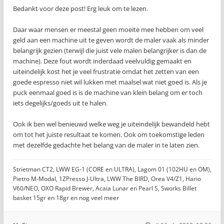
Bedankt voor deze post! Erg leuk om te lezen.
Daar waar mensen er meestal geen moeite mee hebben om veel
geld aan een machine uit te geven wordt de maler vaak als minder
belangrijk gezien (terwijl die juist vele malen belangrijker is dan de
machine). Deze fout wordt inderdaad veelvuldig gemaakt en
uiteindelijk kost het je veel frustratie omdat het zetten van een
goede espresso niet wil lukken met maalsel wat niet goed is. Als je
puck eenmaal goed is is de machine van klein belang om er toch
iets degelijks/goeds uit te halen.
Ook ik ben wel benieuwd welke weg je uiteindelijk bewandeld hebt
om tot het juiste resultaat te komen. Ook om toekomstige leden
met dezelfde gedachte het belang van de maler in te laten zien.
Strietman CT2, LWW EG-1 (CORE en ULTRA), Lagom 01 (102HU en OM),
Pietro M-Modal, 1ZPresso J-Ultra, LWW The BIRD, Orea V4/Z1, Hario
V60/NEO, OXO Rapid Brewer, Acaia Lunar en Pearl S, Sworks Billet
basket 15gr en 18gr en nog veel meer