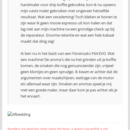
handmaler voor drip koffie gebruikte, kon ik nu opeens
mijn vaste maler gebruiken met ongeveer hetzelfde
resultaat. Wat een verademing! Toch bleken er bonen te
zijn waar ik geen mooie espresso uit kon halen en dat
lag niet aan mijn machine na een grondige check up bij
de reparateur. Enorme retentie en wat een hels kabaal
maakt dat ding zeg!
Ik ben nu in het bezit van een Fiorenzato F64 EVO. Wat
een machine! De aroma's die na het grinden uit je koffie
komen, de smaken die nog genuanceerder zijn, vrijwel
geen klontjes en geen sprudge. Ik kwam er achter dat de
argumenten over maalschijven, wattage van de motor
etc allemaal waar zijn. Smaken en aromas speel je vrij
met een goede maler, maar daar kom je pas achter als je
het ervaart.
Numbers are good but never loose the focus, a quality cup profile is not