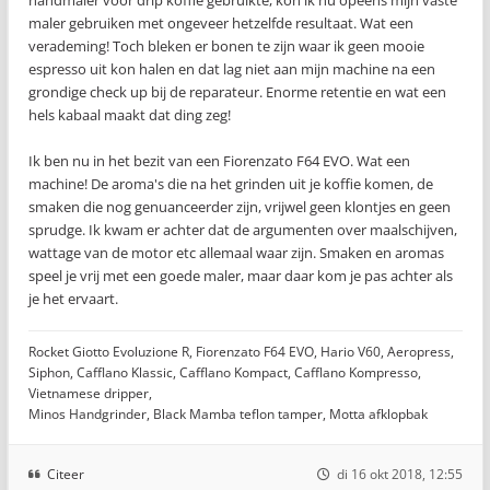
handmaler voor drip koffie gebruikte, kon ik nu opeens mijn vaste
maler gebruiken met ongeveer hetzelfde resultaat. Wat een
verademing! Toch bleken er bonen te zijn waar ik geen mooie
espresso uit kon halen en dat lag niet aan mijn machine na een
grondige check up bij de reparateur. Enorme retentie en wat een
hels kabaal maakt dat ding zeg!
Ik ben nu in het bezit van een Fiorenzato F64 EVO. Wat een
machine! De aroma's die na het grinden uit je koffie komen, de
smaken die nog genuanceerder zijn, vrijwel geen klontjes en geen
sprudge. Ik kwam er achter dat de argumenten over maalschijven,
wattage van de motor etc allemaal waar zijn. Smaken en aromas
speel je vrij met een goede maler, maar daar kom je pas achter als
je het ervaart.
Rocket Giotto Evoluzione R, Fiorenzato F64 EVO, Hario V60, Aeropress,
Siphon, Cafflano Klassic, Cafflano Kompact, Cafflano Kompresso,
Vietnamese dripper,
Minos Handgrinder, Black Mamba teflon tamper, Motta afklopbak
Citeer
di 16 okt 2018, 12:55