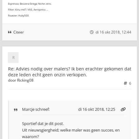
Espresso; Bezzera Strega; Niche zero.
Filter: Kinu m47; V60, Aeropress ...
Roaster: Huky500
Citeer
di 16 okt 2018, 12:44
Re: Advies nodig over malers? Ik ben erachter gekomen dat
deze leden echt geen onzin verkopen.
door
Ricking08
6
Marcje
schreef:
di 16 okt 2018, 12:25
Sportief dat je dit post.
Uit nieuwsgiergheid; welke maler was geen succes, en
waarom?