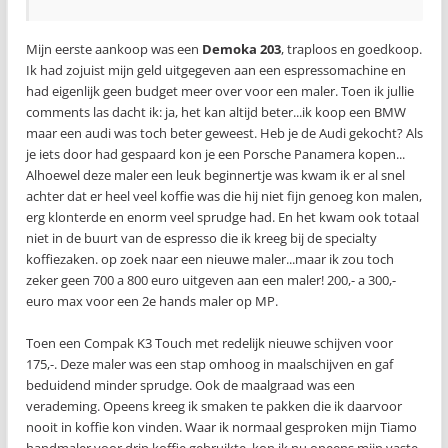
Mijn eerste aankoop was een
Demoka 203
, traploos en goedkoop.
Ik had zojuist mijn geld uitgegeven aan een espressomachine en
had eigenlijk geen budget meer over voor een maler. Toen ik jullie
comments las dacht ik: ja, het kan altijd beter...ik koop een BMW
maar een audi was toch beter geweest. Heb je de Audi gekocht? Als
je iets door had gespaard kon je een Porsche Panamera kopen...
Alhoewel deze maler een leuk beginnertje was kwam ik er al snel
achter dat er heel veel koffie was die hij niet fijn genoeg kon malen,
erg klonterde en enorm veel sprudge had. En het kwam ook totaal
niet in de buurt van de espresso die ik kreeg bij de specialty
koffiezaken. op zoek naar een nieuwe maler...maar ik zou toch
zeker geen 700 a 800 euro uitgeven aan een maler! 200,- a 300,-
euro max voor een 2e hands maler op MP.
Toen een Compak K3 Touch met redelijk nieuwe schijven voor
175,-. Deze maler was een stap omhoog in maalschijven en gaf
beduidend minder sprudge. Ook de maalgraad was een
verademing. Opeens kreeg ik smaken te pakken die ik daarvoor
nooit in koffie kon vinden. Waar ik normaal gesproken mijn Tiamo