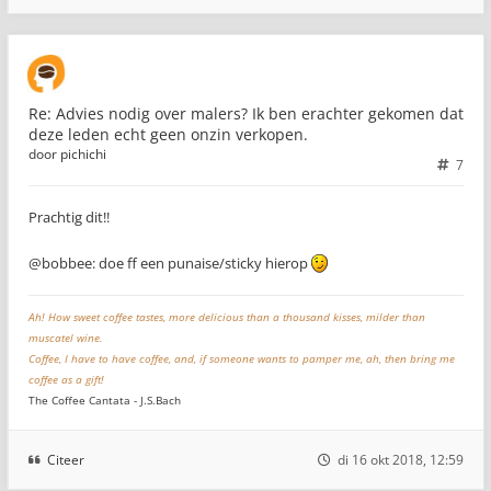
Re: Advies nodig over malers? Ik ben erachter gekomen dat
deze leden echt geen onzin verkopen.
door
pichichi
7
Prachtig dit!!
@bobbee: doe ff een punaise/sticky hierop
Ah! How sweet coffee tastes, more delicious than a thousand kisses, milder than
muscatel wine.
Coffee, I have to have coffee, and, if someone wants to pamper me, ah, then bring me
coffee as a gift!
The Coffee Cantata - J.S.Bach
Citeer
di 16 okt 2018, 12:59