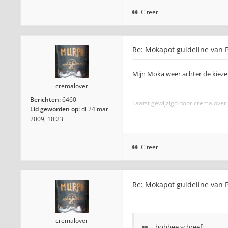
Citeer
Re: Mokapot guideline van P
Mijn Moka weer achter de kiezen.
cremalover
Berichten:
6460
Laatst gewijzigd door
cremalover
Lid geworden op:
di 24 mar
2009, 10:23
Citeer
Re: Mokapot guideline van P
cremalover
bobbee
schreef: