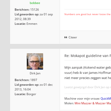
bobbee
Berichten:
15126
Lid geworden op:
za 01 sep
Numbers are good but never loose the fo
2012, 08:39
Locatie:
Emmen
Citeer
Re: Mokapot guideline van P
Mijn aanpak (Kokend water gebr
vuur) heb ik van James Hoffman
Dirk Jan
niet meer precies zeggen wat he
Berichten:
1897
Lid geworden op:
zo 01 dec
Laatst gewijzigd door
Dirk Jan
op m
2013, 16:04
Locatie:
Borger
Machine voor mijn vrouw:
QuickMi
Molen:
Mini Mazzer & Mazzer Maj