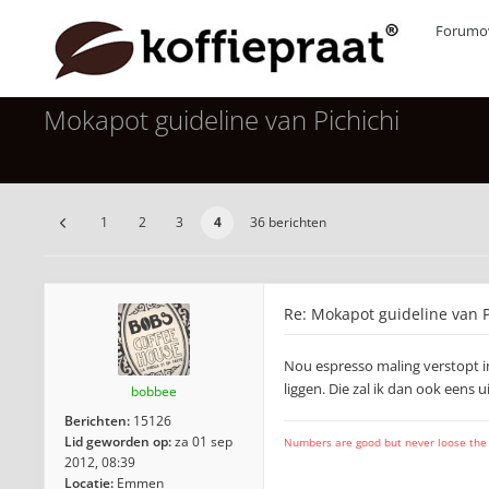
Forumov
Mokapot guideline van Pichichi
1
2
3
4
36 berichten
Re: Mokapot guideline van P
Nou espresso maling verstopt in
liggen. Die zal ik dan ook eens 
bobbee
Berichten:
15126
Lid geworden op:
za 01 sep
Numbers are good but never loose the fo
2012, 08:39
Locatie:
Emmen