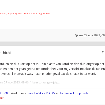
cus, a quality cup profile is not negotiable!
ma 27 nov 2023, 00
ichichi
uiken en dus kort op het vuur in plaats van koud en dan dus langer op het
n en ben het gaan gebruiken omdat het voor mij verschil maakte. Ik kan nu
t verschil in smaak was, maar in ieder geval dat de smaak beter werd.
a 27 nov 2023, 09:06, 1 keer totaal gewijzigd.
ll 3000
. Werkruimte:
Rancilio Silvia PdG V2
en
La Pavoni Europiccola
.
or.