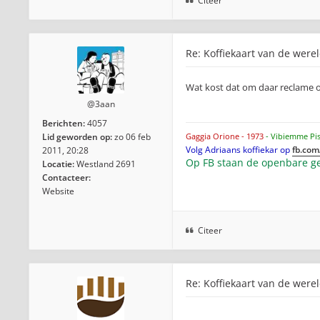
Citeer
Re: Koffiekaart van de were
Wat kost dat om daar reclame
@3aan
Berichten:
4057
Lid geworden op:
zo 06 feb
Gaggia Orione - 1973
- Vibiemme Pi
Volg Adriaans koffiekar op
fb.com
2011, 20:28
Op FB staan de openbare ge
Locatie:
Westland 2691
Contacteer:
Website
Citeer
Re: Koffiekaart van de were