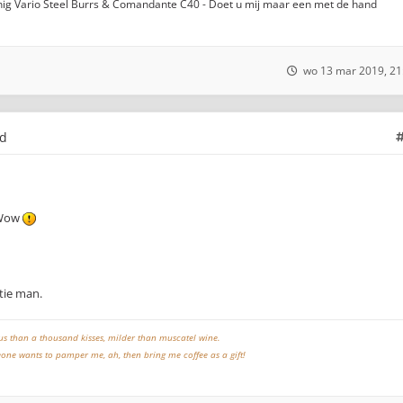
lkönig Vario Steel Burrs & Comandante C40 - Doet u mij maar een met de hand
wo 13 mar 2019, 21
ld
 Wow
tie man.
ous than a thousand kisses, milder than muscatel wine.
meone wants to pamper me, ah, then bring me coffee as a gift!