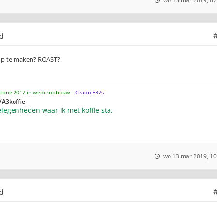
wo 13 mar 2019, 07
ld
 op te maken? ROAST?
stone 2017 in wederopbouw -
Ceado E37s
/A3koffie
legenheden waar ik met koffie sta.
wo 13 mar 2019, 10
ld