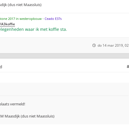
ijk (dus niet Maassluis)
stone 2017 in wederopbouw -
Ceado E37s
/A3koffie
legenheden waar ik met koffie sta.
do 14 mar 2019, 02
ld
plaats vermeld!
M Maasdijk (dus niet Maassluis)