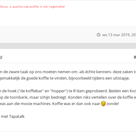
cus, a quality cup profile is not negotiable!
wo 13 mar 2019, 20
ld
llen de zware taak op ons moeten nemen om -als échte kenners- deze zaken t
akkelijk de goede koffie te vinden, bijvoorbeeld tijdens een uitstapje.
om de hoek ("de koffiebar" en "hopper") te R'dam geprobeerd. Beiden een K
 op de toonbank, maar schijn bedriegt. Konden niks vertellen over de koffie 
 was aan die mooie machines. Koffie was er dan ook naar
zonde!
 met Tapatalk