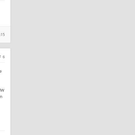
:15
6
e
vdW
en