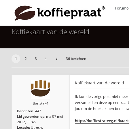
Forumov
Koffiekaart van de wereld
1
2
3
4
36 berichten
Koffiekaart van de wereld
Ik kon de vorige post niet meer
verzameld en deze op een kaart 
Barista74
jou om de hoek. Ik ben benieuwd
Berichten:
447
Lid geworden op:
ma 07 mei
https://koffiestrateeg.nl/kaart
2012, 11:45
Locatie:
Utrecht