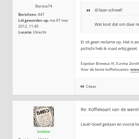
Barista74
@3aan
schreef:
Berichten:
447
Lid geworden op:
ma 07 mei
Wat kost dat om daar r
2012, 11:45
Locatie:
Utrecht
Er zit geen reclame op. Het is 
pichichi heb ik roast erbij gezet
Expobar Brewtus IV, Eureka Zenith
Voor de beste koffielocaties:
www.
Citeer
Re: Koffiekaart van de were
Leuk! Goed gedaan en vooral be
bobbee