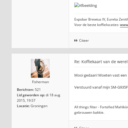
Expobar Brewtus IV, Eureka Zenith
Voor de beste koffielocaties:
www.
Citeer
Re: Koffiekaart van de were
Mooi gedaan! Moeten vast een 
Fisherman
Verstuurd vanaf mijn SM-G935F
Berichten:
521
Lid geworden op:
di 18 aug
2015, 19:57
Locatie:
Groningen
All things filter - Fortefied Mah
gebrouwen bakkie.