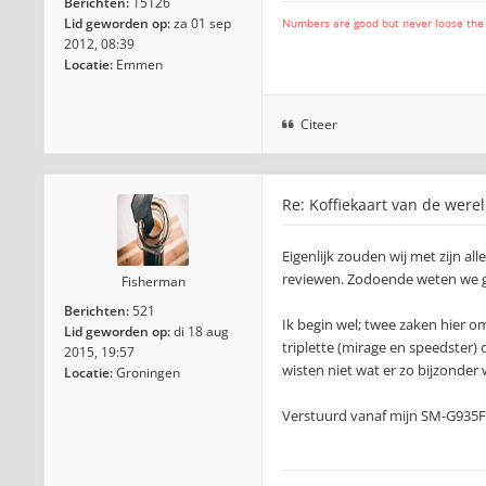
Berichten:
15126
Lid geworden op:
za 01 sep
Numbers are good but never loose the fo
2012, 08:39
Locatie:
Emmen
Citeer
Re: Koffiekaart van de were
Eigenlijk zouden wij met zijn a
reviewen. Zodoende weten we gem
Fisherman
Berichten:
521
Ik begin wel; twee zaken hier 
Lid geworden op:
di 18 aug
triplette (mirage en speedster)
2015, 19:57
wisten niet wat er zo bijzonder
Locatie:
Groningen
Verstuurd vanaf mijn SM-G935F