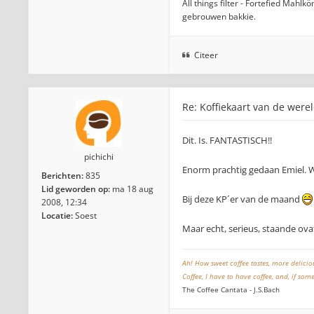
All things filter - Fortefied Mah
gebrouwen bakkie.
Citeer
Re: Koffiekaart van de were
Dit. Is. FANTASTISCH!!
pichichi
Enorm prachtig gedaan Emiel.
Berichten:
835
Lid geworden op:
ma 18 aug
Bij deze KP´er van de maand
2008, 12:34
Locatie:
Soest
Maar echt, serieus, staande ova
Ah! How sweet coffee tastes, more delici
Coffee, I have to have coffee, and, if so
The Coffee Cantata - J.S.Bach